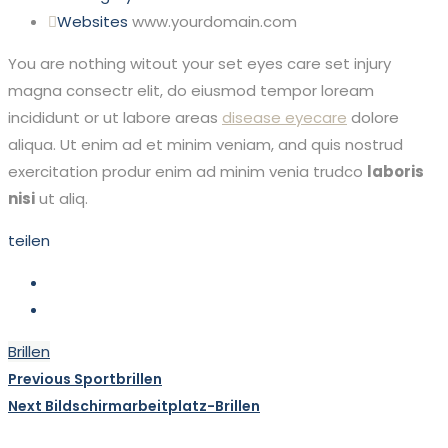
Websites
www.yourdomain.com
You are nothing witout your set eyes care set injury
magna consectr elit, do eiusmod tempor loream
incididunt or ut labore areas
disease eyecare
dolore
aliqua. Ut enim ad et minim veniam, and quis nostrud
exercitation produr enim ad minim venia trudco
laboris
nisi
ut aliq.
teilen
Brillen
Beitragsnavigation
Previous
Previous
Sportbrillen
post:
Next
Next
Bildschirmarbeitplatz-Brillen
post: